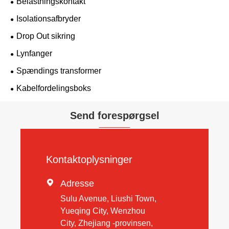
Belastningskontakt
Isolationsafbryder
Drop Out sikring
Lynfanger
Spændings transformer
Kabelfordelingsboks
Send forespørgsel
Kontaktoplysninger

Adresse
Sulu Avenue, Liushi Town,
Yueqing City, Wenzhou
City, Zhejiang -provinsen,