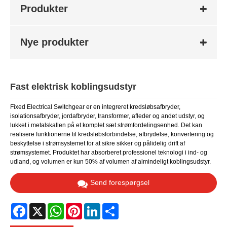
Produkter
Nye produkter
Fast elektrisk koblingsudstyr
Fixed Electrical Switchgear er en integreret kredsløbsafbryder,
isolationsafbryder, jordafbryder, transformer, afleder og andet udstyr, og
lukket i metalskallen på et komplet sæt strømfordelingsenhed. Det kan
realisere funktionerne til kredsløbsforbindelse, afbrydelse, konvertering og
beskyttelse i strømsystemet for at sikre sikker og pålidelig drift af
strømsystemet. Produktet har absorberet professionel teknologi i ind- og
udland, og volumen er kun 50% af volumen af ​​almindeligt koblingsudstyr.
Send forespørgsel
Facebook
X
WhatsApp
Pinterest
LinkedIn
Share