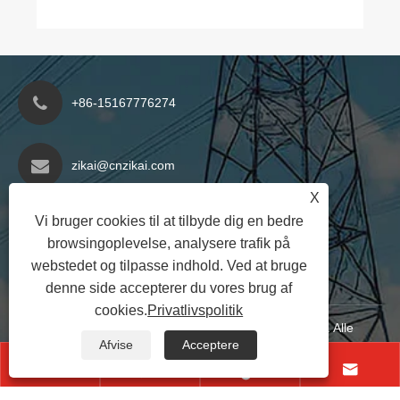
+86-15167776274
zikai@cnzikai.com
X
Sulu Avenue, Liushi Town,
Vi bruger cookies til at tilbyde dig en bedre
browsingoplevelse, analysere trafik på
Yueqing City, Wenzhou City,
webstedet og tilpasse indhold. Ved at bruge
Zhejiang -provinsen, Kina
denne side accepterer du vores brug af
cookies.
Privatlivspolitik
Copyright © 2024 Shanghai Zikai Electric Co., Ltd. Alle
Afvise
Acceptere
rettigheder forbeholdt
Links
|
Sitemap
|
RSS
|
XML
|




Privatlivspolitik
|