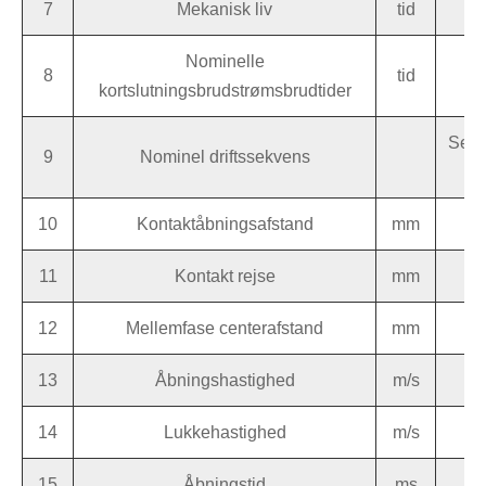
7
Mekanisk liv
tid
Nominelle
8
tid
kortslutningsbrudstrømsbrudtider
Separ
9
Nominel driftssekvens
10
Kontaktåbningsafstand
mm
11
Kontakt rejse
mm
12
Mellemfase centerafstand
mm
13
Åbningshastighed
m/s
14
Lukkehastighed
m/s
15
Åbningstid
ms