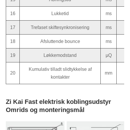
16
Lukketid
ms
17
Trefaset skiftesynkronisering
ms
18
Afsluttende bounce
ms
19
Løkkemodstand
µQ
Kumulativ tilladt slidtykkelse af
20
mm
kontakter
Zi Kai Fast elektrisk koblingsudstyr
Omrids og monteringsmål