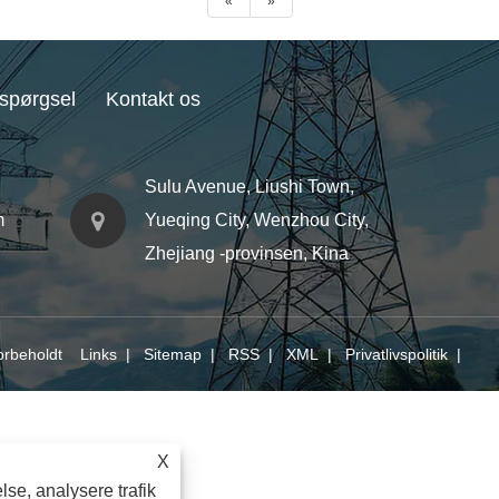
«
»
spørgsel
Kontakt os
Sulu Avenue, Liushi Town,
m
Yueqing City, Wenzhou City,
Zhejiang -provinsen, Kina
r forbeholdt
Links
|
Sitemap
|
RSS
|
XML
|
Privatlivspolitik
|
X
lse, analysere trafik