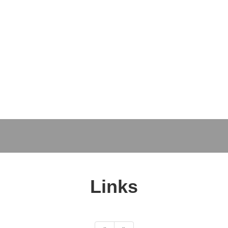
Hjem
Om os
Produkter
Nyheder
Se
Links