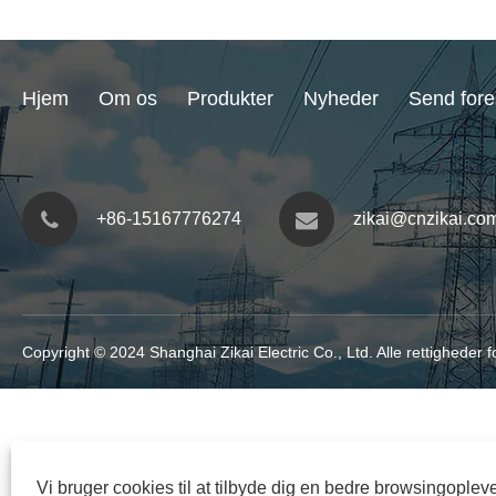
Hjem
Om os
Produkter
Nyheder
Send fore
+86-15167776274
zikai@cnzikai.co
Copyright © 2024 Shanghai Zikai Electric Co., Ltd. Alle rettighede
Vi bruger cookies til at tilbyde dig en bedre browsingopleve