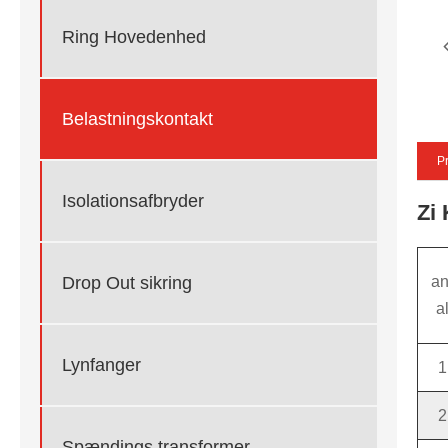
Ring Hovedenhed
Belastningskontakt
Pr
Isolationsafbryder
Zi
Drop Out sikring
an
a
Lynfanger
1
2
Spændings transformer