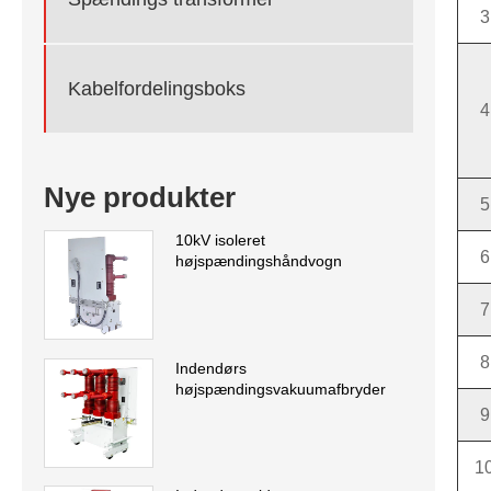
3
Kabelfordelingsboks
4
Nye produkter
5
10kV isoleret
6
højspændingshåndvogn
7
8
Indendørs
højspændingsvakuumafbryder
9
1