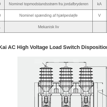
9
Nominel topmodstandsstrøm fra jordafbryderen
kA
0
Nominel spænding af hjælpesløjfe
V
1
Mekanisk liv
 Kai AC High Voltage Load Switch Dispositi