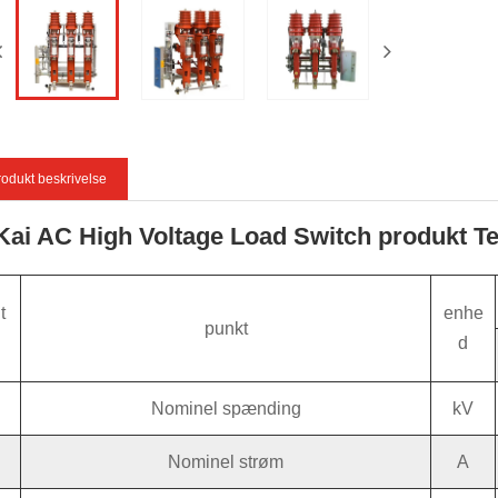
odukt beskrivelse
 Kai AC High Voltage Load Switch produkt T
t
enhe
punkt
l
d
Nominel spænding
kV
Nominel strøm
A