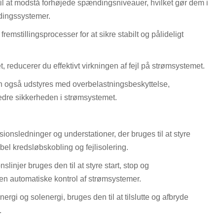
l at modstå forhøjede spændingsniveauer, hvilket gør dem i
ndingssystemer.
fremstillingsprocesser for at sikre stabilt og pålideligt
, reducerer du effektivt virkningen af ​​fejl på strømsystemet.
n også udstyres med overbelastningsbeskyttelse,
bedre sikkerheden i strømsystemet.
ionsledninger og understationer, der bruges til at styre
sibel kredsløbskobling og fejlisolering.
nslinjer bruges den til at styre start, stop og
den automatiske kontrol af strømsystemer.
gi og solenergi, bruges den til at tilslutte og afbryde
.