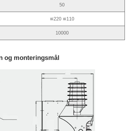
50
≌220 ≌110
10000
on og monteringsmål