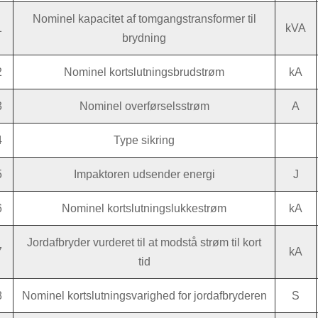
Nominel kapacitet af tomgangstransformer til
1
kVA
brydning
2
Nominel kortslutningsbrudstrøm
kA
3
Nominel overførselsstrøm
A
4
Type sikring
5
Impaktoren udsender energi
J
6
Nominel kortslutningslukkestrøm
kA
Jordafbryder vurderet til at modstå strøm til kort
7
kA
tid
8
Nominel kortslutningsvarighed for jordafbryderen
S