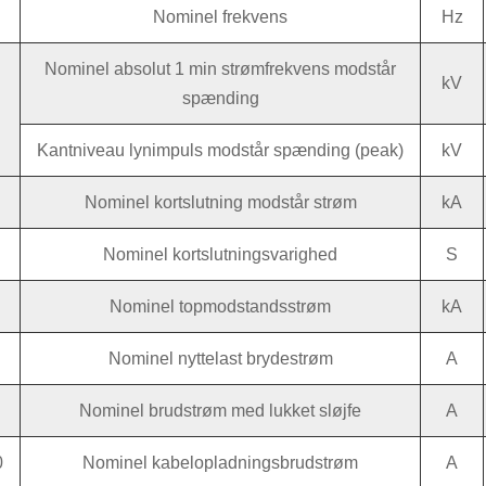
Nominel frekvens
Hz
Nominel absolut 1 min strømfrekvens modstår
kV
spænding
Kantniveau lynimpuls modstår spænding (peak)
kV
Nominel kortslutning modstår strøm
kA
Nominel kortslutningsvarighed
S
Nominel topmodstandsstrøm
kA
Nominel nyttelast brydestrøm
A
Nominel brudstrøm med lukket sløjfe
A
0
Nominel kabelopladningsbrudstrøm
A