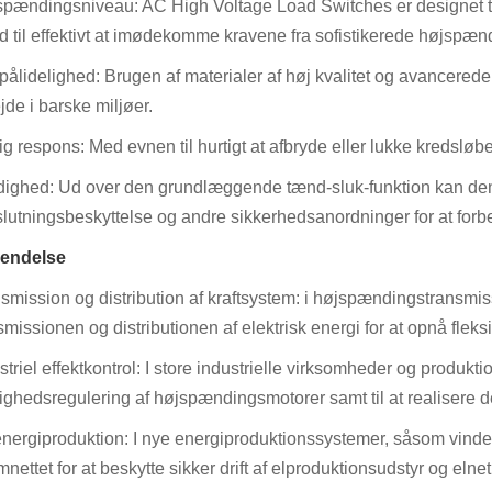
pændingsniveau: AC High Voltage Load Switches er designet ti
d til effektivt at imødekomme kravene fra sofistikerede højspæ
pålidelighed: Brugen af ​​materialer af høj kvalitet og avancerede 
jde i barske miljøer.
ig respons: Med evnen til hurtigt at afbryde eller lukke kredsløbet
dighed: Ud over den grundlæggende tænd-sluk-funktion kan de
slutningsbeskyttelse og andre sikkerhedsanordninger for at for
endelse
smission og distribution af kraftsystem: i højspændingstransmiss
smissionen og distributionen af ​​elektrisk energi for at opnå flek
striel effektkontrol: I store industrielle virksomheder og produktio
ighedsregulering af højspændingsmotorer samt til at realisere 
nergiproduktion: I nye energiproduktionssystemer, såsom vindener
mnettet for at beskytte sikker drift af elproduktionsudstyr og elnet