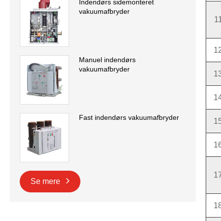
Indendørs sidemonteret
vakuumafbryder
1
1
Manuel indendørs
vakuumafbryder
1
1
Fast indendørs vakuumafbryder
1
1
1
Se mere
1