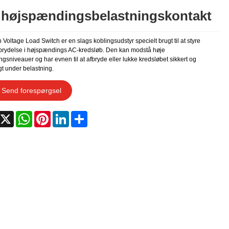
højspændingsbelastningskontakt
Voltage Load Switch er en slags koblingsudstyr specielt brugt til at styre
brydelse i højspændings AC-kredsløb. Den kan modstå høje
sniveauer og har evnen til at afbryde eller lukke kredsløbet sikkert og
gt under belastning.
Send forespørgsel
acebook
X
WhatsApp
Pinterest
LinkedIn
Share