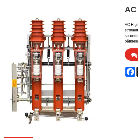
AC 
AC High 
strømaf
spænding
pålideli
F