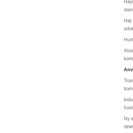
Højs
stan
Høj 
arbe
Hurt
Alsi
kort
Anv
Tran
tran
Indu
hast
Ny e
strø